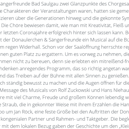
ängerfreunde Bad Saulgau zwei Glanzpunkte des Chorgesa
ie Charakteren der Veranstaltungen waren, hatten sie gem
ieren über die Generationen hinweg und die gekonnte Sy
 Die Chöre bewiesen damit, wie man mit Kreativität, Fleiß
r letzten Coronajahre erfolgreich hinter sich lassen kann. 
t der Donaulerchen & Sängerfreunde ein Musical auf die B
m regen Widerhall. Schon vor der Saalöffnung herrschte r
nen guten Platz zu ergattern. Um es vorweg zu nehmen, di
men nicht zu bereuen, denn sie erlebten ein mitreißend-fr
hdenken anregendes Programm, das so richtig angetan war
d das Treiben auf der Bühne mit allen Sinnen zu genießen. 
 sich ständig bewusst zu machen und die Augen öffnen für di
ie Message des Musicals von Rolf Zuckowski und Hans Niehaus
re mit viel Charme, Freude und großem Können lebendig we
e Straub, die in gekonnter Weise mit ihrem Erzählen die H
 um Jan Röck, eine feste Größe bei den Auftritten der Do
 kongenialen Partner und Rahmen- und Taktgeber. Die begl
 mit dem lokalen Bezug gaben der Geschichte um den „Klei