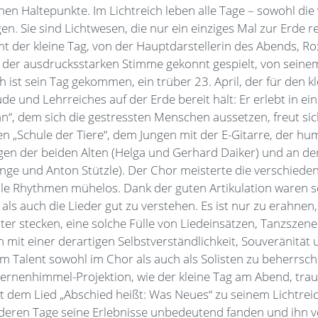
en Haltepunkte. Im Lichtreich leben alle Tage – sowohl die
en. Sie sind Lichtwesen, die nur ein einziges Mal zur Erde r
t der kleine Tag, von der Hauptdarstellerin des Abends, Ro
 der ausdrucksstarken Stimme gekonnt gespielt, von sein
h ist sein Tag gekommen, ein trüber 23. April, der für den k
ude und Lehrreiches auf der Erde bereit hält: Er erlebt in 
“, dem sich die gestressten Menschen aussetzen, freut sic
 „Schule der Tiere“, dem Jungen mit der E-Gitarre, der hu
en der beiden Alten (Helga und Gerhard Daiker) und an der
Inge und Anton Stützle). Der Chor meisterte die verschiede
lle Rhythmen mühelos. Dank der guten Artikulation waren 
als auch die Lieder gut zu verstehen. Es ist nur zu erahnen,
er stecken, eine solche Fülle von Liedeinsätzen, Tanzszen
mit einer derartigen Selbstverständlichkeit, Souveränität 
m Talent sowohl im Chor als auch als Solisten zu beherrsch
ternenhimmel-Projektion, wie der kleine Tag am Abend, trau
t dem Lied „Abschied heißt: Was Neues“ zu seinem Lichtrei
deren Tage seine Erlebnisse unbedeutend fanden und ihn 