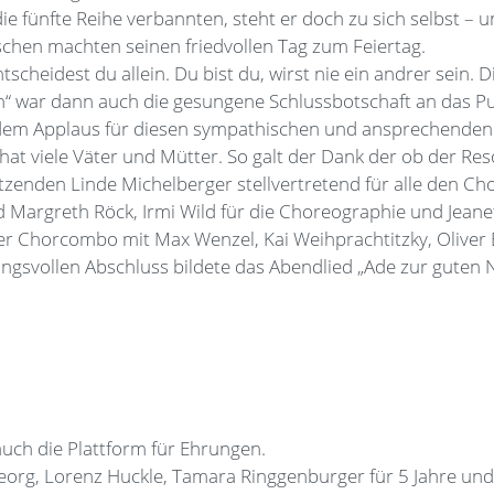
die fünfte Reihe verbannten, steht er doch zu sich selbst –
chen machten seinen friedvollen Tag zum Feiertag.
tscheidest du allein. Du bist du, wirst nie ein andrer sein. Di
en“ war dann auch die gesungene Schlussbotschaft an das Pu
dem Applaus für diesen sympathischen und ansprechenden
g hat viele Väter und Mütter. So galt der Dank der ob der Re
tzenden Linde Michelberger stellvertretend für alle den Cho
 Margreth Röck, Irmi Wild für die Choreographie und Jeane
r Chorcombo mit Max Wenzel, Kai Weihprachtitzky, Oliver 
gsvollen Abschluss bildete das Abendlied „Ade zur guten N
uch die Plattform für Ehrungen.
org, Lorenz Huckle, Tamara Ringgenburger für 5 Jahre und