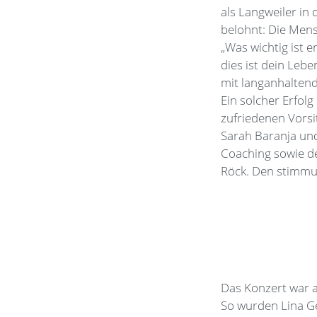
als Langweiler in 
belohnt: Die Mens
„Was wichtig ist en
dies ist dein Leb
mit langanhalten
Ein solcher Erfol
zufriedenen Vorsi
Sarah Baranja und
Coaching sowie de
Röck. Den stimmun
Das Konzert war a
So wurden Lina Ge