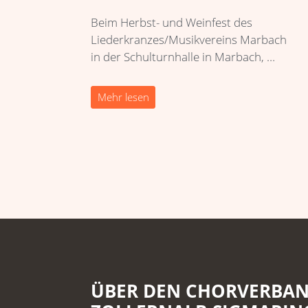
Beim Herbst- und Weinfest des
Liederkranzes/Musikvereins Marbach
in der Schulturnhalle in Marbach, …
Mehr lesen
ÜBER DEN CHORVERBA