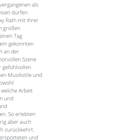
 vergangenen als
eisen dürfen.
xy Rath mit ihrer
em großen
leinen Tag
einem gekonnten
h an der
morvollen Szene
 gefühlvollen
nen Musikstile und
sowohl
 welche Arbeit
en und
und
en. So erlebten
rig aber auch
ch zurückkehrt.
verspotteten und