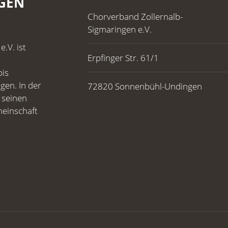
GEN
Chorverband Zollernalb-
Sigmaringen e.V.
.V. ist
Erpfinger Str. 61/1
bis
gen. In der
72820 Sonnenbühl-Undingen
 seinen
meinschaft