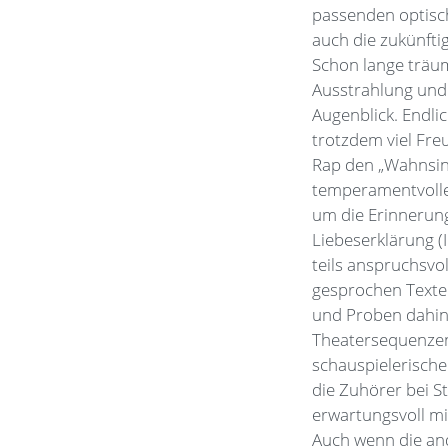
passenden optisch
auch die zukünftig
Schon lange träum
Ausstrahlung und
Augenblick. Endlic
trotzdem viel Fre
Rap den „Wahnsinn
temperamentvollen
um die Erinnerung
Liebeserklärung (
teils anspruchsvo
gesprochen Texte 
und Proben dahint
Theatersequenzen 
schauspielerische
die Zuhörer bei S
erwartungsvoll mi
Auch wenn die an