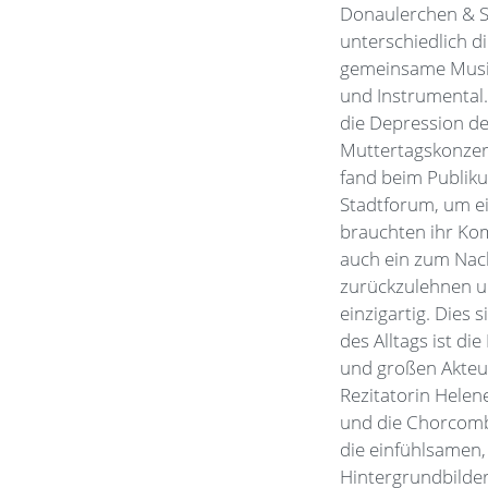
Donaulerchen & S
unterschiedlich d
gemeinsame Musiz
und Instrumental.
die Depression de
Muttertagskonzer
fand beim Publiku
Stadtforum, um ei
brauchten ihr Kom
auch ein zum Nac
zurückzulehnen un
einzigartig. Dies
des Alltags ist d
und großen Akteu
Rezitatorin Helen
und die Chorcombo
die einfühlsamen,
Hintergrundbilder