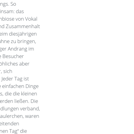
ngs. So
einsam: das
mbiose von Vokal
 und Zusammenhalt
Beim diesjährigen
ühne zu bringen,
eger Andrang im
e Besucher
öhliches aber
, sich
Jeder Tag ist
e einfachen Dinge
, die die kleinen
rden ließen. Die
andlungen verband,
naulerchen, waren
eitenden
nen Tag“ die