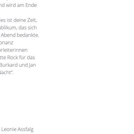
 und wird am Ende
es ist deine Zeit,
blikum, das sich
 Abend bedankte.
sonanz
rleiterinnen
tte Röck für das
Burkard und Jan
acht“.
 Leonie Assfalg