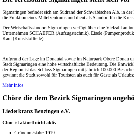
Sigmaringen befindet sich am Südrand der Schwäbischen Alb, in der
die Funktion eines Mittel­zentrums und dient als Standort für die Kre
Der Wirtschaftsstandort Sigmaringen verfügt über eine Vielzahl an in
Unternehmen SCHAEFER (Aufzugstechnik), Eisele (Pumpenproduktion
Kaut (Kunststoffteile).
Aufgrund der Lage im Donautal sowie im Naturpark Obere Donau und
Stadt Sigmaringen eine hohe wirtschaftliche Bedeutung. Die Entwicklu
der Region ist das Schloss Sigmaringen mit jährlich 100.000 Besuc
gewinnt die Stadt sowohl für Touristen als auch für Gäste als Urlaubs­z
Mehr Infos
Chöre die dem Bezirk Sigmaringen angeh
Liederkranz Benzingen e.V.
Chor ist aktuell nicht aktiv
Gründungsjahr: 1919