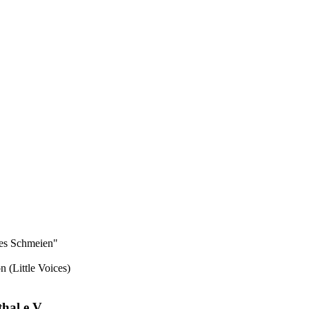
ces Schmeien"
 (Little Voices)
hal e.V.