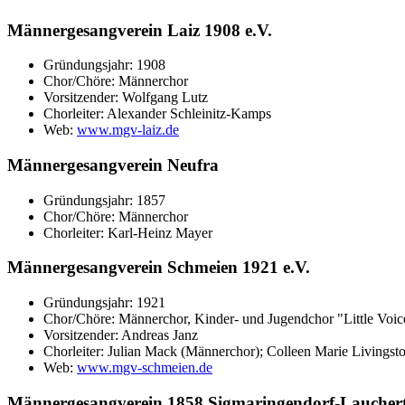
Männergesangverein Laiz 1908 e.V.
Gründungsjahr: 1908
Chor/Chöre: Männerchor
Vorsitzender: Wolfgang Lutz
Chorleiter: Alexander Schleinitz-Kamps
Web:
www.mgv-laiz.de
Männergesangverein Neufra
Gründungsjahr: 1857
Chor/Chöre: Männerchor
Chorleiter: Karl-Heinz Mayer
Männergesangverein Schmeien 1921 e.V.
Gründungsjahr: 1921
Chor/Chöre: Männerchor, Kinder- und Jugendchor "Little Voi
Vorsitzender: Andreas Janz
Chorleiter: Julian Mack (Männerchor); Colleen Marie Livingston
Web:
www.mgv-schmeien.de
Männergesangverein 1858 Sigmaringendorf-Lauchert