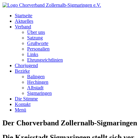
Startseite
Aktuelles
Verband
Über uns
Satzung
Grußworte
Personalien
Links
Ehrungsrichtlinien
Chorjugend
Bezirke
Balingen
Hechingen
Albstadt
Sigmaringen
Die Stimme
Kontakt
Menü
Der Chorverband Zollernalb-Sigmaringen 
Die Kreisstadt Sigmaringen stellt sich vor