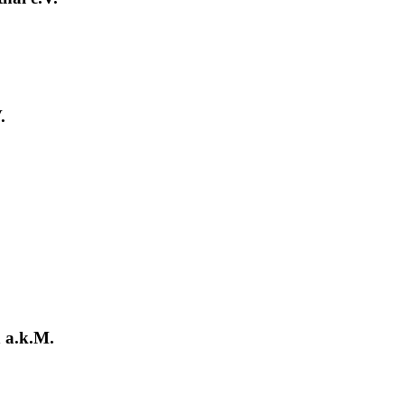
.
 a.k.M.