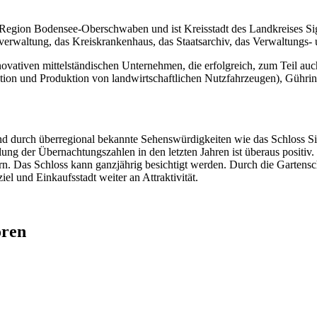
 Region Bodensee-Oberschwaben und ist Kreisstadt des Landkreises Si
is­verwaltung, das Kreiskrankenhaus, das Staatsarchiv, das Verwaltungs
novativen mittelständischen Unternehmen, die erfolgreich, zum Teil auc
 und Produktion von landwirtschaftlichen Nutz­fahrzeugen), Gührin
 durch überregional bekannte Sehenswürdigkeiten wie das Schloss Si
ng der Über­nachtungs­zahlen in den letzten Jahren ist überaus positiv
hern. Das Schloss kann ganzjährig besichtigt werden. Durch die Gart
iel und Einkaufsstadt weiter an Attraktivität.
ören