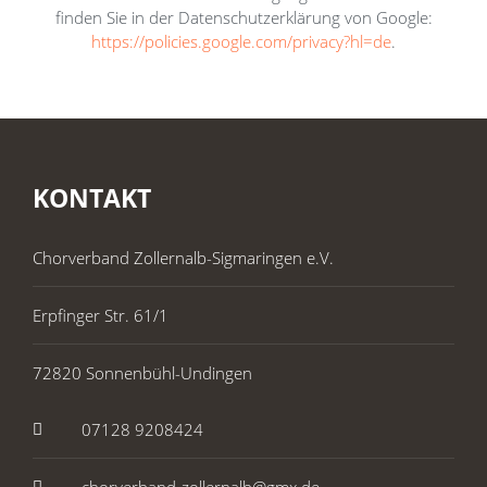
finden Sie in der Datenschutzerklärung von Google:
https://policies.google.com/privacy?hl=de
.
KONTAKT
Chorverband Zollernalb-Sigmaringen e.V.
Erpfinger Str. 61/1
72820 Sonnenbühl-Undingen
07128 9208424
chorverband-zollernalb@gmx.de