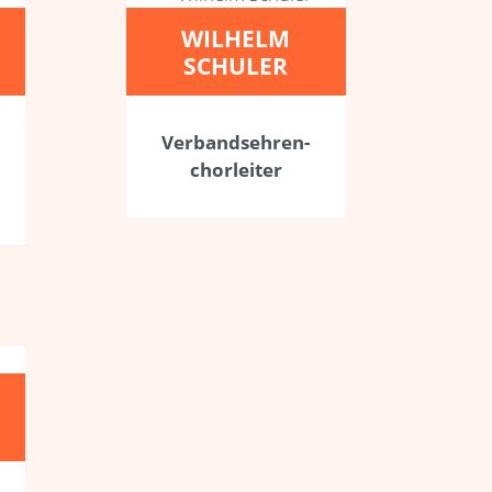
WILHELM
SCHULER
Verbands­ehren­
chorleiter