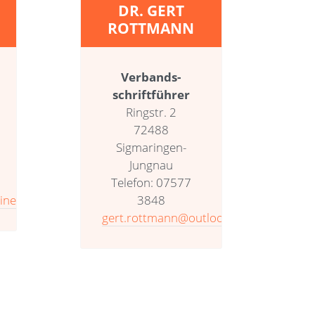
DR. GERT
ROTTMANN
Verbands­
schriftführer
Ringstr. 2
72488
Sigmaringen-
Jungnau
Telefon: 07577
ine.de
3848
gert.rottmann@outlook.com