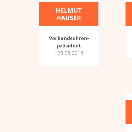
HELMUT
HAUSER
Verbands­ehren­
präsident
† 28.08.2014