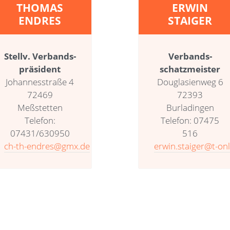
THOMAS
ERWIN
ENDRES
STAIGER
Stellv. Verbands­
Verbands­
präsident
schatzmeister
Johannesstraße 4
Douglasienweg 6
72469
72393
Meßstetten
Burladingen
Telefon:
Telefon: 07475
07431/630950
516
ch-th-endres@gmx.de
erwin.staiger@t-onl