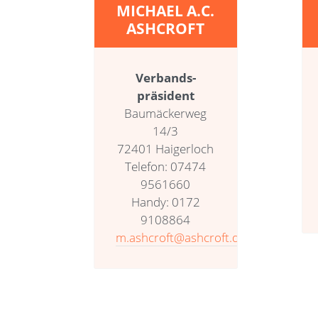
MICHAEL A.C.
ASHCROFT
Verbands­
präsident
Baumäckerweg
14/3
72401 Haigerloch
Telefon: 07474
9561660
Handy: 0172
9108864
m.ashcroft@ashcroft.de