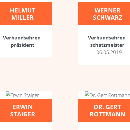
HELMUT
WERNER
MILLER
SCHWARZ
Verbands­ehren­
Verbands­ehren­
präsident
schatzmeister
† 06.05.2019
ERWIN
DR. GERT
STAIGER
ROTTMANN